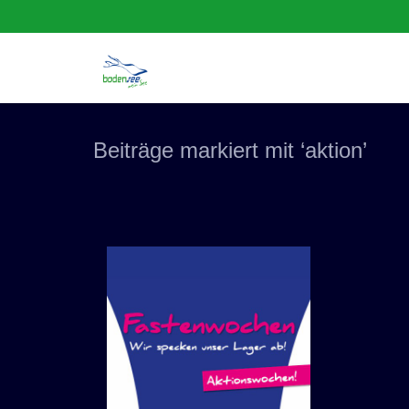
Beiträge markiert mit ‘aktion’